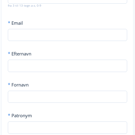
fra 3 til 13 tegn a-z, 0-9
*
Email
*
Efternavn
*
Fornavn
*
Patronym