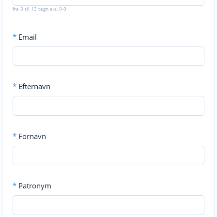
fra 3 til 13 tegn a-z, 0-9
*
Email
*
Efternavn
*
Fornavn
*
Patronym