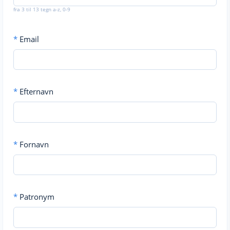
fra 3 til 13 tegn a-z, 0-9
*
Email
*
Efternavn
*
Fornavn
*
Patronym