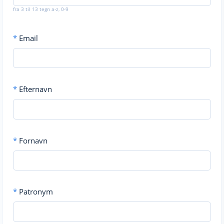
fra 3 til 13 tegn a-z, 0-9
*
Email
*
Efternavn
*
Fornavn
*
Patronym