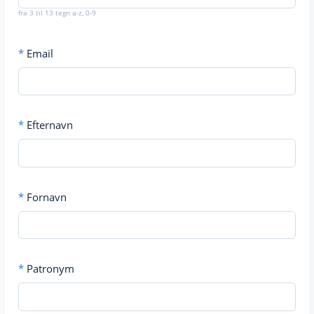
fra 3 til 13 tegn a-z, 0-9
*
Email
*
Efternavn
*
Fornavn
*
Patronym