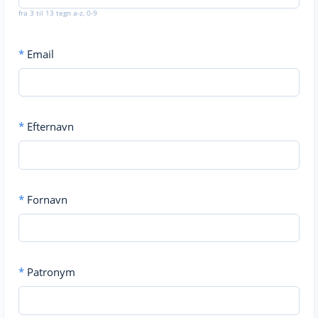
fra 3 til 13 tegn a-z, 0-9
*
Email
*
Efternavn
*
Fornavn
*
Patronym