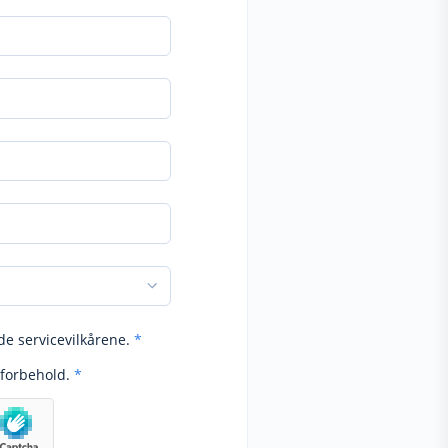
de servicevilkårene.
*
forbehold.
*