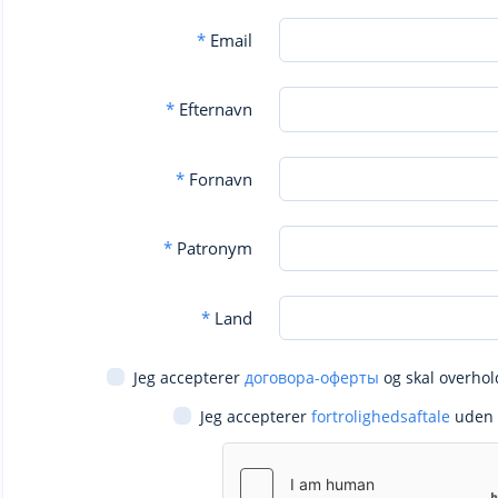
*
Email
*
Efternavn
*
Fornavn
*
Patronym
*
Land
Jeg accepterer
договора-оферты
og skal overhol
Jeg accepterer
fortrolighedsaftale
uden 