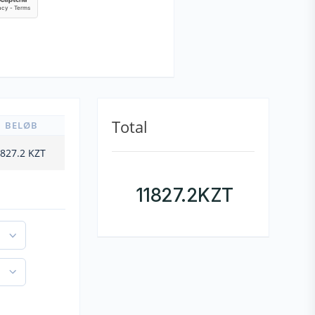
Total
BELØB
827.2
KZT
11827.2
KZT