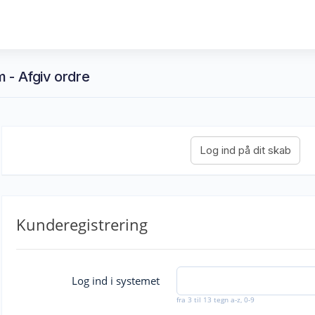
 - Afgiv ordre
Kunderegistrering
Log ind i systemet
fra 3 til 13 tegn a-z, 0-9