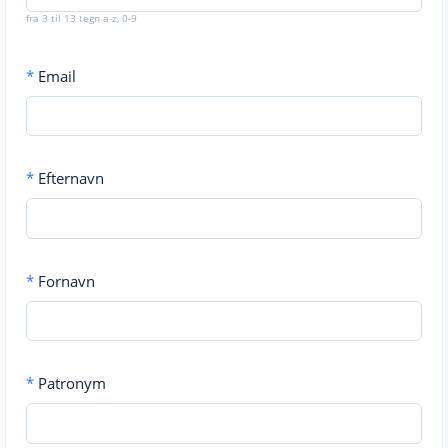
fra 3 til 13 tegn a-z, 0-9
*
Email
*
Efternavn
*
Fornavn
*
Patronym