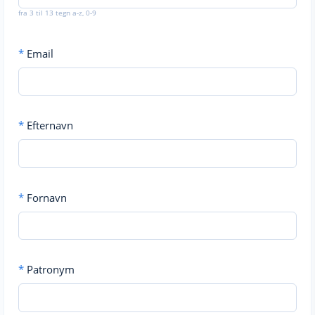
fra 3 til 13 tegn a-z, 0-9
*
Email
*
Efternavn
*
Fornavn
*
Patronym