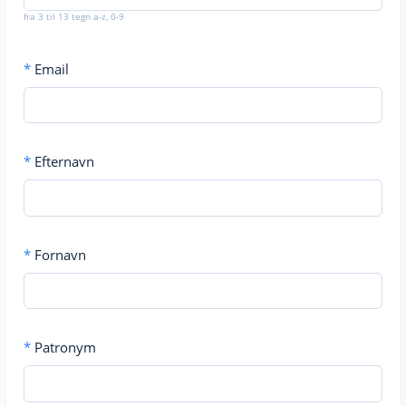
fra 3 til 13 tegn a-z, 0-9
*
Email
*
Efternavn
*
Fornavn
*
Patronym