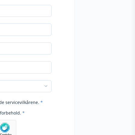
de servicevilkårene.
*
forbehold.
*