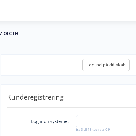
iv ordre
Kunderegistrering
Log ind i systemet
fra 3 til 13 tegn a-z, 0-9