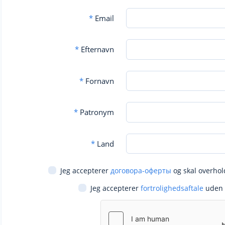
*
Email
*
Efternavn
*
Fornavn
*
Patronym
*
Land
Jeg accepterer
договора-оферты
og skal overhol
Jeg accepterer
fortrolighedsaftale
uden 