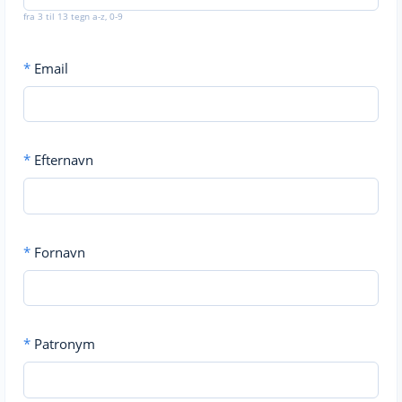
fra 3 til 13 tegn a-z, 0-9
*
Email
*
Efternavn
*
Fornavn
*
Patronym