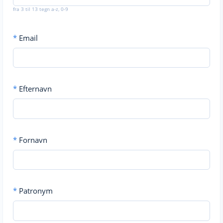
fra 3 til 13 tegn a-z, 0-9
*
Email
*
Efternavn
*
Fornavn
*
Patronym