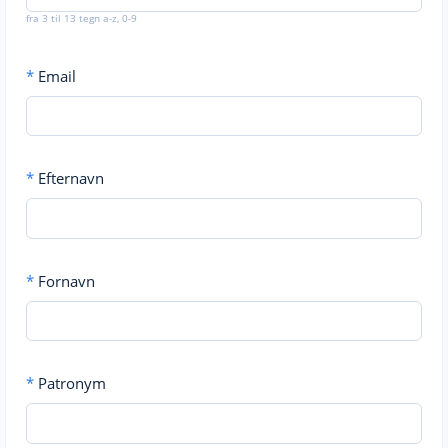
fra 3 til 13 tegn a-z, 0-9
*
Email
*
Efternavn
*
Fornavn
*
Patronym