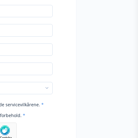
de servicevilkårene.
*
forbehold.
*