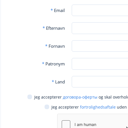
*
Email
*
Efternavn
*
Fornavn
*
Patronym
*
Land
Jeg accepterer
договора-оферты
og skal overhol
Jeg accepterer
fortrolighedsaftale
uden 