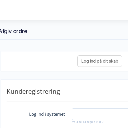
fgiv ordre
Kunderegistrering
Log ind i systemet
fra 3 til 13 tegn a-z, 0-9