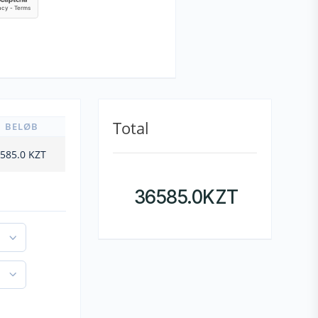
Total
BELØB
585.0
KZT
36585.0
KZT