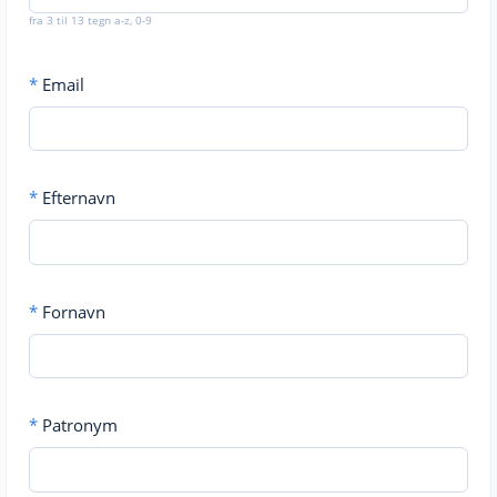
fra 3 til 13 tegn a-z, 0-9
*
Email
*
Efternavn
*
Fornavn
*
Patronym