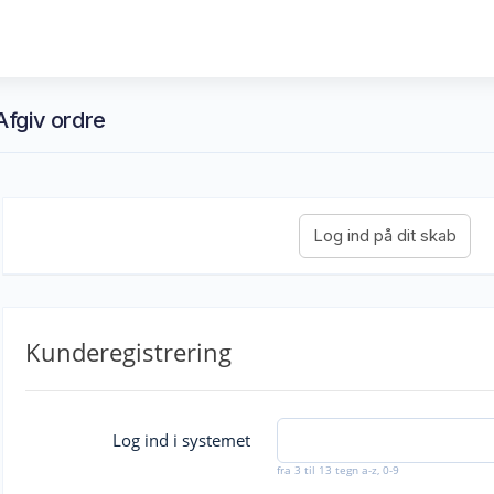
fgiv ordre
Kunderegistrering
Log ind i systemet
fra 3 til 13 tegn a-z, 0-9