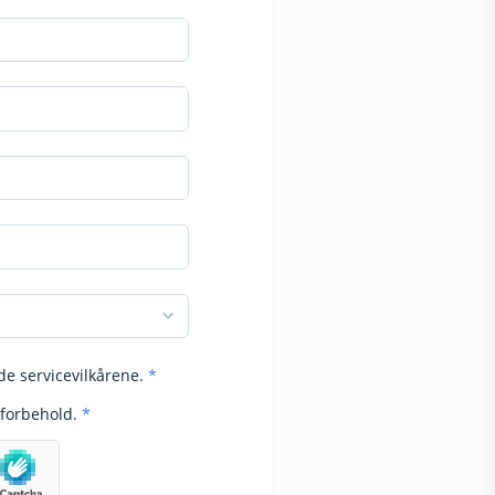
de servicevilkårene.
*
forbehold.
*