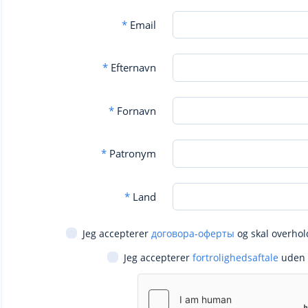
*
Email
*
Efternavn
*
Fornavn
*
Patronym
*
Land
Jeg accepterer
договора-оферты
og skal overhol
Jeg accepterer
fortrolighedsaftale
uden 