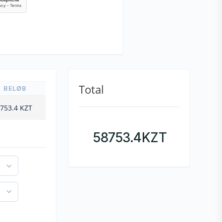
Total
BELØB
753.4
KZT
58753.4
KZT