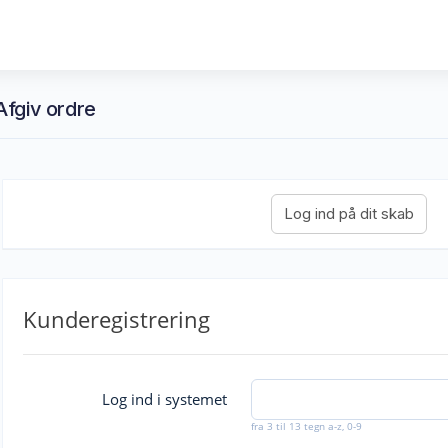
fgiv ordre
Kunderegistrering
Log ind i systemet
fra 3 til 13 tegn a-z, 0-9