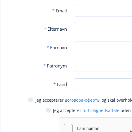
*
Email
*
Efternavn
*
Fornavn
*
Patronym
*
Land
Jeg accepterer
договора-оферты
og skal overhol
Jeg accepterer
fortrolighedsaftale
uden 