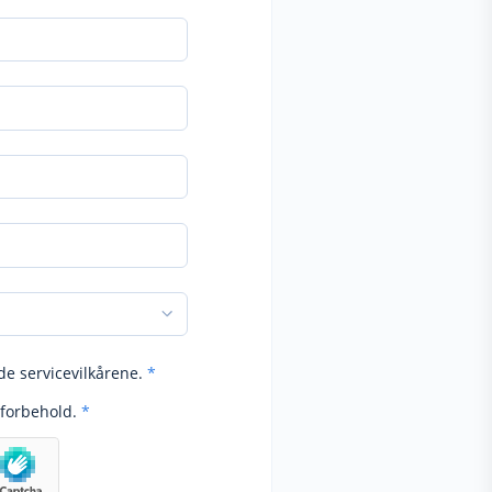
de servicevilkårene.
*
forbehold.
*