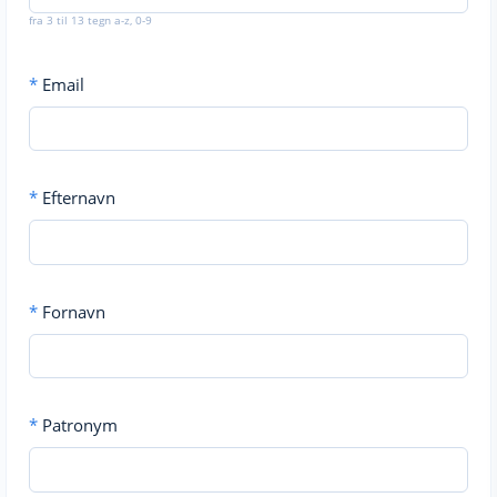
fra 3 til 13 tegn a-z, 0-9
*
Email
*
Efternavn
*
Fornavn
*
Patronym