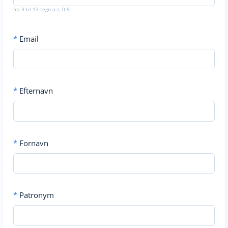
fra 3 til 13 tegn a-z, 0-9
*
Email
*
Efternavn
*
Fornavn
*
Patronym