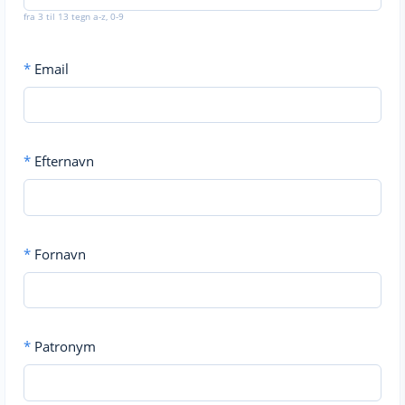
fra 3 til 13 tegn a-z, 0-9
*
Email
*
Efternavn
*
Fornavn
*
Patronym