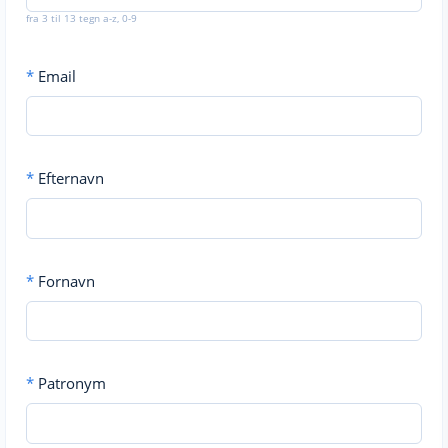
fra 3 til 13 tegn a-z, 0-9
*
Email
*
Efternavn
*
Fornavn
*
Patronym