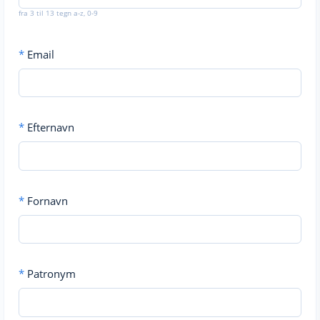
fra 3 til 13 tegn a-z, 0-9
*
Email
*
Efternavn
*
Fornavn
*
Patronym