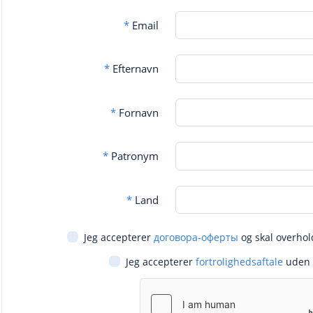
*
Email
*
Efternavn
*
Fornavn
*
Patronym
*
Land
Jeg accepterer
договора-оферты
og skal overhol
Jeg accepterer
fortrolighedsaftale
uden 