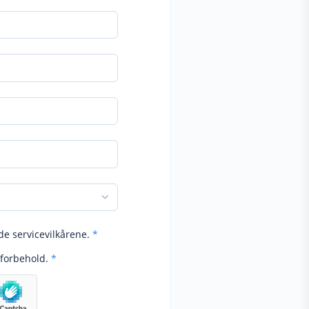
de servicevilkårene.
*
forbehold.
*