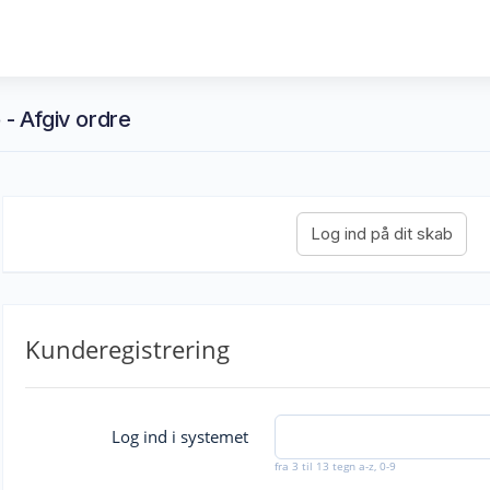
 - Afgiv ordre
Kunderegistrering
Log ind i systemet
fra 3 til 13 tegn a-z, 0-9