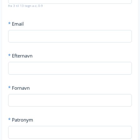
fra 3 til 13 tegn a-z, 0-9
*
Email
*
Efternavn
*
Fornavn
*
Patronym