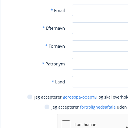
*
Email
*
Efternavn
*
Fornavn
*
Patronym
*
Land
Jeg accepterer
договора-оферты
og skal overhol
Jeg accepterer
fortrolighedsaftale
uden 