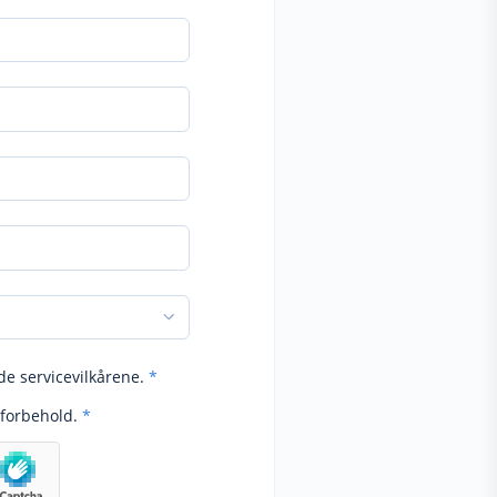
de servicevilkårene.
*
forbehold.
*