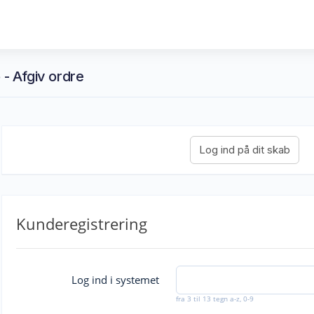
 - Afgiv ordre
Kunderegistrering
Log ind i systemet
fra 3 til 13 tegn a-z, 0-9