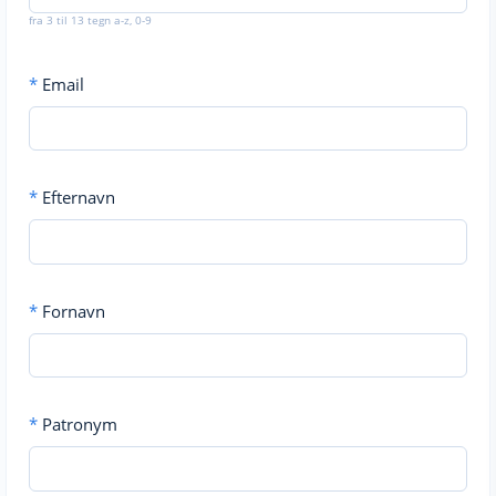
fra 3 til 13 tegn a-z, 0-9
*
Email
*
Efternavn
*
Fornavn
*
Patronym