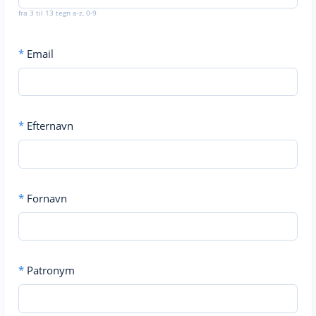
fra 3 til 13 tegn a-z, 0-9
*
Email
*
Efternavn
*
Fornavn
*
Patronym