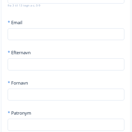
fra 3 til 13 tegn a-z, 0-9
*
Email
*
Efternavn
*
Fornavn
*
Patronym