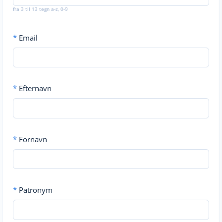
fra 3 til 13 tegn a-z, 0-9
*
Email
*
Efternavn
*
Fornavn
*
Patronym