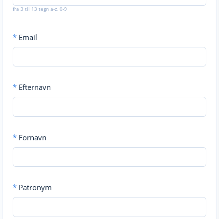
fra 3 til 13 tegn a-z, 0-9
*
Email
*
Efternavn
*
Fornavn
*
Patronym