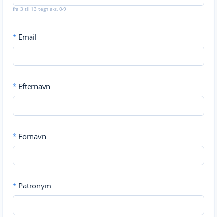
fra 3 til 13 tegn a-z, 0-9
*
Email
*
Efternavn
*
Fornavn
*
Patronym