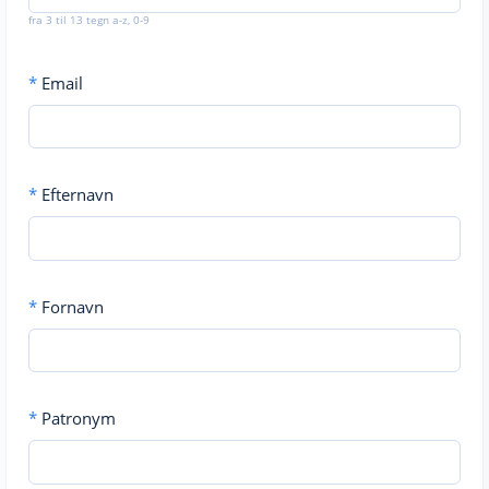
fra 3 til 13 tegn a-z, 0-9
*
Email
*
Efternavn
*
Fornavn
*
Patronym