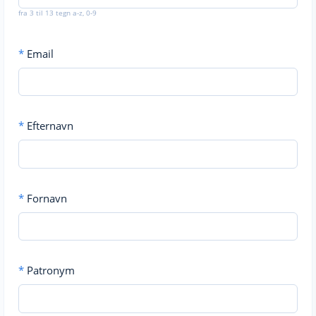
fra 3 til 13 tegn a-z, 0-9
*
Email
*
Efternavn
*
Fornavn
*
Patronym