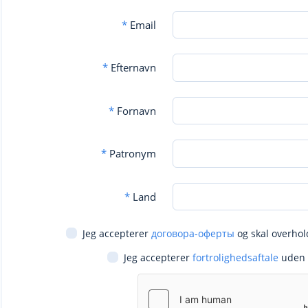
*
Email
*
Efternavn
*
Fornavn
*
Patronym
*
Land
Jeg accepterer
договора-оферты
og skal overhol
Jeg accepterer
fortrolighedsaftale
uden 