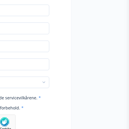
de servicevilkårene.
*
forbehold.
*