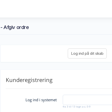
- Afgiv ordre
Kunderegistrering
Log ind i systemet
fra 3 til 13 tegn a-z, 0-9