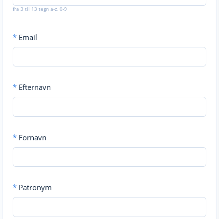
fra 3 til 13 tegn a-z, 0-9
*
Email
*
Efternavn
*
Fornavn
*
Patronym