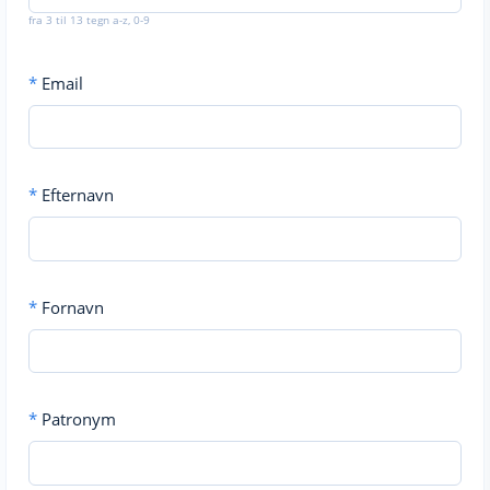
fra 3 til 13 tegn a-z, 0-9
*
Email
*
Efternavn
*
Fornavn
*
Patronym