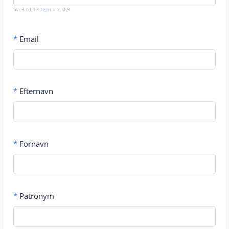
fra 3 til 13 tegn a-z, 0-9
*
Email
*
Efternavn
*
Fornavn
*
Patronym