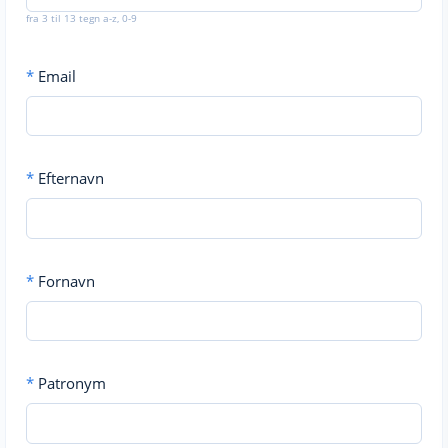
fra 3 til 13 tegn a-z, 0-9
*
Email
*
Efternavn
*
Fornavn
*
Patronym