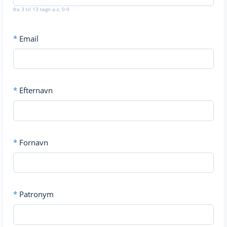
fra 3 til 13 tegn a-z, 0-9
*
Email
*
Efternavn
*
Fornavn
*
Patronym