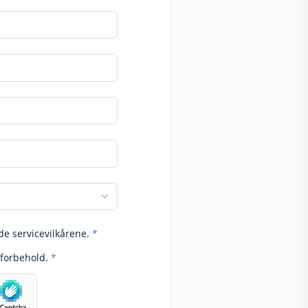
de servicevilkårene.
*
forbehold.
*