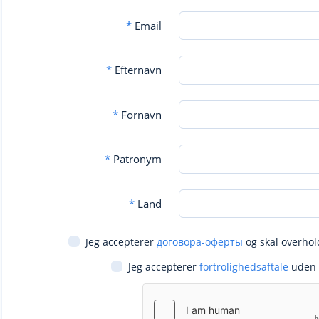
*
Email
*
Efternavn
*
Fornavn
*
Patronym
*
Land
Jeg accepterer
договора-оферты
og skal overhol
Jeg accepterer
fortrolighedsaftale
uden 