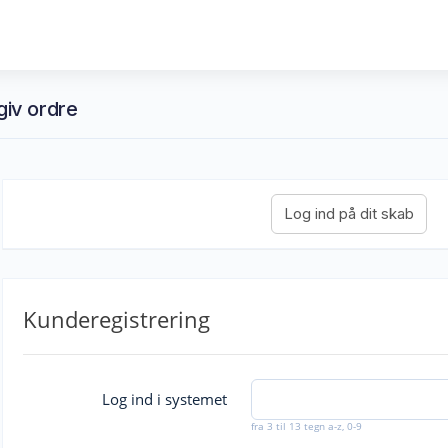
giv ordre
Kunderegistrering
Log ind i systemet
fra 3 til 13 tegn a-z, 0-9