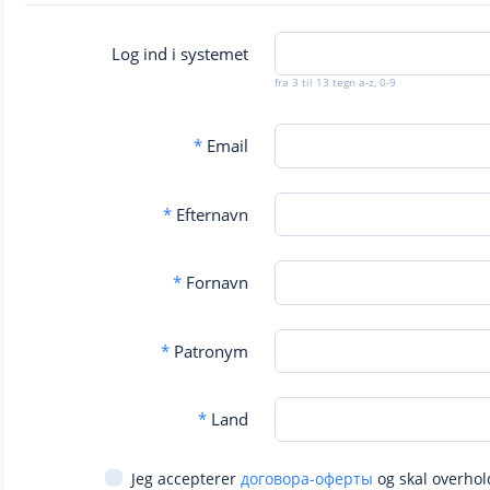
Log ind i systemet
fra 3 til 13 tegn a-z, 0-9
*
Email
*
Efternavn
*
Fornavn
*
Patronym
*
Land
Jeg accepterer
договора-оферты
og skal overhol