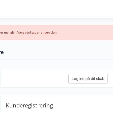
er mangler. Vælg venligst en anden plan.
re
Kunderegistrering