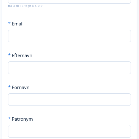
fra 3 til 13 tegn a-z, 0-9
*
Email
*
Efternavn
*
Fornavn
*
Patronym