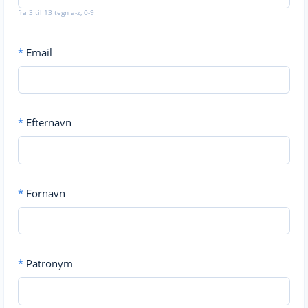
fra 3 til 13 tegn a-z, 0-9
*
Email
*
Efternavn
*
Fornavn
*
Patronym