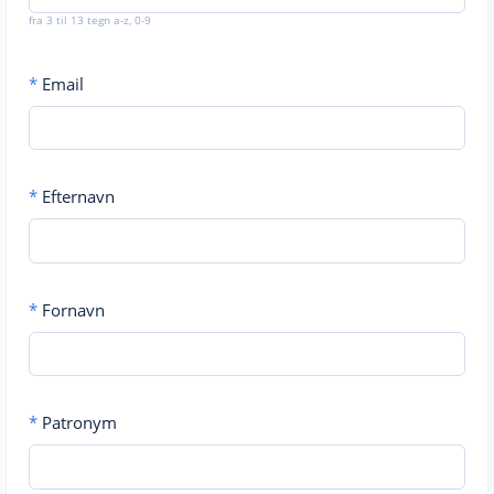
fra 3 til 13 tegn a-z, 0-9
*
Email
*
Efternavn
*
Fornavn
*
Patronym