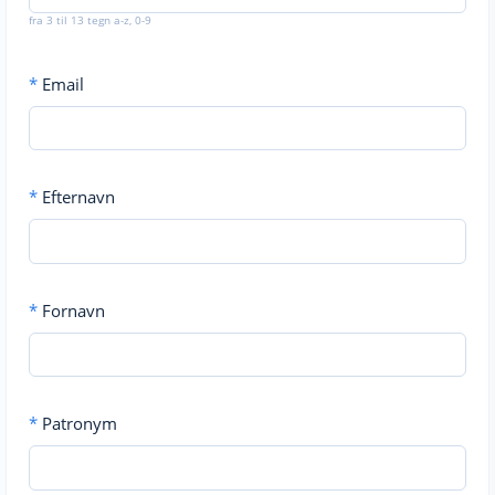
fra 3 til 13 tegn a-z, 0-9
*
Email
*
Efternavn
*
Fornavn
*
Patronym