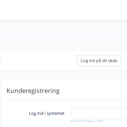
Kunderegistrering
Log ind i systemet
fra 3 til 13 tegn a-z, 0-9