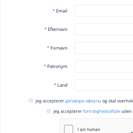
*
Email
*
Efternavn
*
Fornavn
*
Patronym
*
Land
Jeg accepterer
договора-оферты
og skal overhol
Jeg accepterer
fortrolighedsaftale
uden 