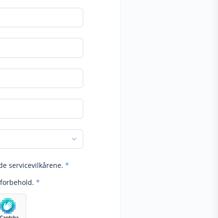
de servicevilkårene.
*
forbehold.
*