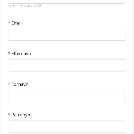
fra 3 til 13 tegn a-z, 0-9
*
Email
*
Efternavn
*
Fornavn
*
Patronym