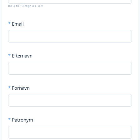
fra 3 til 13 tegn a-z, 0-9
*
Email
*
Efternavn
*
Fornavn
*
Patronym