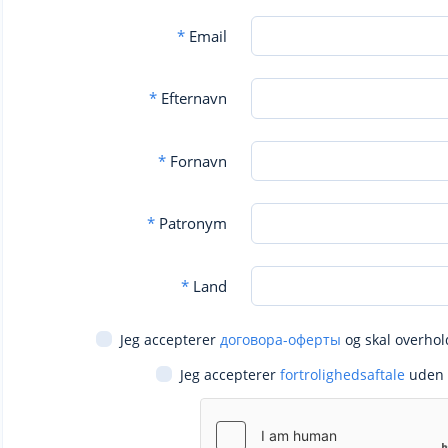
*
Email
*
Efternavn
*
Fornavn
*
Patronym
*
Land
Jeg accepterer
договора-оферты
og skal overhol
Jeg accepterer
fortrolighedsaftale
uden 