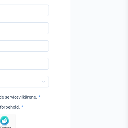
de servicevilkårene.
*
forbehold.
*