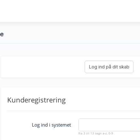
re
Kunderegistrering
Log ind i systemet
fra 3 til 13 tegn a-z, 0-9