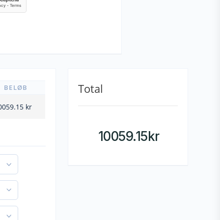
Total
BELØB
0059.15
kr
10059.15
kr